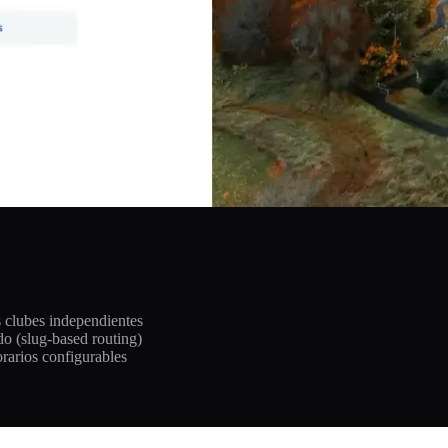
s clubes independientes
do (slug-based routing)
rarios configurables