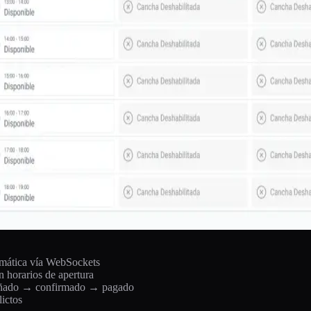
omática vía WebSockets
n horarios de apertura
 señado → confirmado → pagado
lictos