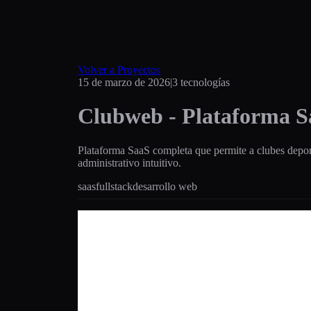
Volver a Proyectos
15 de marzo de 2026
|
3
tecnologías
Clubweb - Plataforma Sa
Plataforma SaaS completa que permite a clubes deport
administrativo intuitivo.
saas
fullstack
desarrollo web