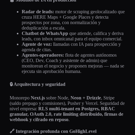
Radar de leads:
motor de scraping geolocalizado que
cruza HERE Maps + Google Places y detecta
prospectos por zona, con normalización y
deduplicación a escala.
Chatbot de WhatsApp
que atiende, califica y deriva
leads, con inbox omnicanal para el equipo comercial.
Agente de voz:
llamadas con IA para prospección y
agenda de citas.
Agentes-operadores:
flota de agentes autónomos
(CEO, Dev, Coach y asistente de admin) que
monitorean el negocio y proponen mejoras — nada se
ejecuta sin aprobación humana.
🔒 Arquitectura y seguridad
Monorepo
Next.js
sobre Node,
Neon + Drizzle
, Stripe
(saldo prepago y comisiones), Pusher y Vercel. Seguridad de
nivel empresa:
RLS multi-tenant en Postgres, RBAC
granular, OAuth 2.0, rate limiting distribuido, firmas de
webhook y cifrado en reposo
.
🔗 Integración profunda con GoHighLevel