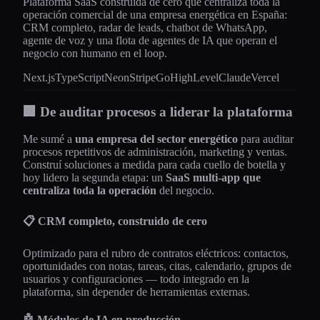
Plataforma SaaS construida de cero que centraliza toda la
operación comercial de una empresa energética en España:
CRM completo, radar de leads, chatbot de WhatsApp,
agente de voz y una flota de agentes de IA que operan el
negocio con humano en el loop.
Next.js
TypeScript
Neon
Stripe
GoHighLevel
Claude
Vercel
🏢 De auditar procesos a liderar la plataforma
Me sumé a
una empresa del sector energético
para auditar
procesos repetitivos de administración, marketing y ventas.
Construí soluciones a medida para cada cuello de botella y
hoy lidero la segunda etapa: un
SaaS multi-app que
centraliza toda la operación
del negocio.
📋 CRM completo, construido de cero
Optimizado para el rubro de contratos eléctricos: contactos,
oportunidades con notas, tareas, citas, calendario, grupos de
usuarios y configuraciones — todo integrado en la
plataforma, sin depender de herramientas externas.
🤖 Módulos de IA en producción